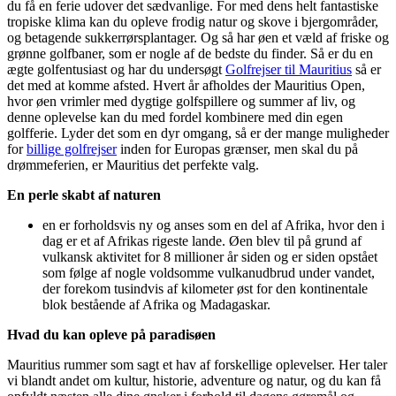
du få en ferie udover det sædvanlige. For med dens helt fantastiske
tropiske klima kan du opleve frodig natur og skove i bjergområder,
og betagende sukkerrørsplantager. Og så har øen et væld af friske og
grønne golfbaner, som er nogle af de bedste du finder. Så er du en
ægte golfentusiast og har du undersøgt
G
olfrejser til Mauritius
så er
det med at komme afsted. Hvert år afholdes der Mauritius Open,
hvor øen vrimler med dygtige golfspillere og summer af liv, og
denne oplevelse kan du med fordel kombinere med din egen
golfferie. Lyder det som en dyr omgang, så er der mange muligheder
for
billige golfrejser
inden for Europas grænser, men skal du på
drømmeferien, er Mauritius det perfekte valg.
En perle skabt af naturen
en er forholdsvis ny og anses som en del af Afrika, hvor den i
dag er et af Afrikas rigeste lande. Øen blev til på grund af
vulkansk aktivitet for 8 millioner år siden og er siden opstået
som følge af nogle voldsomme vulkanudbrud under vandet,
der forekom tusindvis af kilometer øst for den kontinentale
blok bestående af Afrika og Madagaskar.
Hvad du kan opleve på paradisøen
Mauritius rummer som sagt et hav af forskellige oplevelser. Her taler
vi blandt andet om kultur, historie, adventure og natur, og du kan få