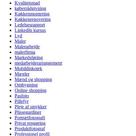
Kvalitetsmad
køberrådgivning
Køkkenmontering
Køkkenrenovering
Ledelsesrapport
LinkedIn kursus
Lyd
Maler
Malerarbejde
malerfirma
Markedsføring
medarbejderarrangement
Mobildiskotek
Mægler
Mænd og shopping
Ombygning
Online shopping
Pasfoto
Pillefyr
Pleje af smykker
Plissegardiner
Portrætfotografi
Privat rengøring
Produktfotograf
Professionel profil