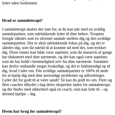
lytter uden fordomme.
Hvad er samtaleterapi?
I samtaleterapi skabes der rum for, at du kan tale med en uvildig
samtalepartner, som udelukkende lytter til dine behov. Terapien
foregår således som en uformel samtale mellem dig og den uvildige
samtalepartner. Der er altså udelukkende fokus på dig, og det er
således dig, som får taletid til at komme ud med det, som trykker
dig. Disse emner kan både være aspekter, som du massevis af gange
har diskuteret med dine nærmeste, og det kan også være aspekter,
som du har holdt i hemmelighed selv fra dine nærmeste. Samtalen
kan derfor omhandle meget forskelligt, og det er fuldstændigt op til
dig, hvad I taler om. Din uvildige samtalepartner er 100% til stede
for at hjælp dig med dine personlige problemer og udfordringer.
Lyder det for godt til at være sandt? Så kan du godt tro om. Flere og
flere coaches tilbyder i dag deres ekspertise inden for samtaleterapi,
og der findes med sikkerhed også en coach, som kan lytte til – og
dermed hjælpe – dig.
Hvem har brug for samtaleterapi?