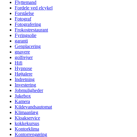
Flyttemand
Fordele ved elcykel
Forståelse
Fotograf
Fotografering
Frokostrestaurant
Fyringsolie
garanti
Genplacering
gnavere
golfrejser
Hifi
Hypnose
Højtalere
Indretning
Investering
Jobmuligheder
Jukebox
Kamera
Kildevandsautomat
Klimaanlæg
Kloakservice
kokkekursus
Kontorklima
Kontorrengøring