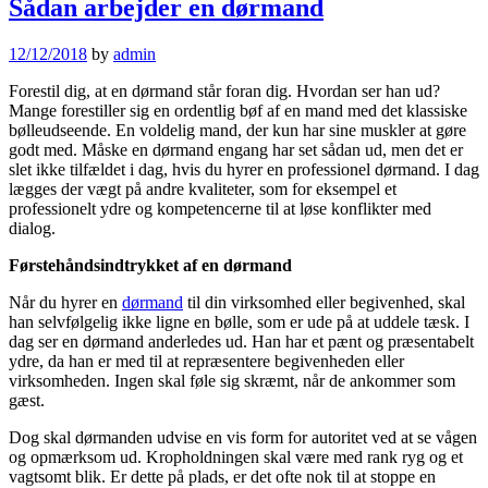
Sådan arbejder en dørmand
12/12/2018
by
admin
Forestil dig, at en dørmand står foran dig. Hvordan ser han ud?
Mange forestiller sig en ordentlig bøf af en mand med det klassiske
bølleudseende. En voldelig mand, der kun har sine muskler at gøre
godt med. Måske en dørmand engang har set sådan ud, men det er
slet ikke tilfældet i dag, hvis du hyrer en professionel dørmand. I dag
lægges der vægt på andre kvaliteter, som for eksempel et
professionelt ydre og kompetencerne til at løse konflikter med
dialog.
Førstehåndsindtrykket af en dørmand
Når du hyrer en
dørmand
til din virksomhed eller begivenhed, skal
han selvfølgelig ikke ligne en bølle, som er ude på at uddele tæsk. I
dag ser en dørmand anderledes ud. Han har et pænt og præsentabelt
ydre, da han er med til at repræsentere begivenheden eller
virksomheden. Ingen skal føle sig skræmt, når de ankommer som
gæst.
Dog skal dørmanden udvise en vis form for autoritet ved at se vågen
og opmærksom ud. Kropholdningen skal være med rank ryg og et
vagtsomt blik. Er dette på plads, er det ofte nok til at stoppe en