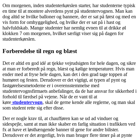
Om morgenen, inden studenterkørslen starter, har studenterne typisk
en time til at montere alverdens pynt på studentervognen. Man kan
dog altid se hvilke balloner og bannere, der er sat på først og med en
vis form for omhyggelighed, og hvilke der er sat på i hast og
halvfuldskab. Mange studenter har nemlig evnen til at drikke øl
klokken 7 om morgenen, hvilket særligt viser sig på dagen for
studenterkørslen.
Forberedelse til regn og blæst
Det er altid en god idé at tjekke vejrudsigten for hele dagen, og sikre
at man er forberedt på regn, blæst og kølige temperaturer. Hvis man
ender med at fryse hele dagen, kan det i den grad tage toppen af
humøret og festen. Derudover er det vigtigt, at typen af pynt og
fastgørelsesmetoderne er i overensstemmelse med
studentervognsfirmaets anbefalinger, da de har ansvar for sikkerhed i
forhold til færdsel på vejene. Når de er vant til at
køre
studentervogn
, skal de gerne kende alle reglerne, og man skal
som student rette sig efter disse.
Der er nogle krav til, at chaufføren kan se ud ad vinduer og
sidespejle, samt at man ikke skaber en farlig situation i trafikken ved
fx at have et løsthængende banner til gene for andre bilister.
Derudover er det ærgerligt, hvis man bruger flere timer på at pynte