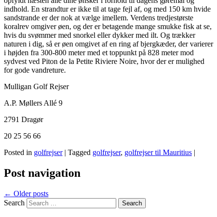
opfyldt næsten alle dine ønsker i forhold til dagens gøremål og
indhold. En strandtur er ikke til at tage fejl af, og med 150 km hvide
sandstrande er der nok at vælge imellem. Verdens tredjestørste
koralrev omgiver øen, og der er betagende mange smukke fisk at se,
hvis du svømmer med snorkel eller dykker med ilt. Og trækker
naturen i dig, så er øen omgivet af en ring af bjergkæder, der varierer
i højden fra 300-800 meter med et toppunkt på 828 meter mod
sydvest ved Piton de la Petite Riviere Noire, hvor der er mulighed
for gode vandreture.
Mulligan Golf Rejser
A.P. Møllers Allé 9
2791 Dragør
20 25 56 66
Posted in
golfrejser
|
Tagged
golfrejser
,
golfrejser til Mauritius
|
Post navigation
←
Older posts
Search