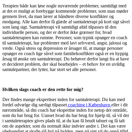
Terapien både kan løse nogle nuværende problemer, samtidigt med
at det er muligt at forebygge kommende problemer, som man møder
gennem livet, da man lærer at håndtere diverse konflikter og
modgang. Alle kan derfor få glæde af samtaleterapi på kort sigt såvel
som lang sigt. Samtaleterapi vil samtidigt altid tilpasses til den
individuelle person, og der er derfor ikke grænser for, hvad
samtaleterapien kan rumme. Personer, som typisk opsøger en coach
til samtaleterapi, har problemer med lavt selvværd, angst, jalousi og
vrede. Også stress og depression er årsager til, at mange personer
opsøger en coach lige såvel som familiekonflikter også er en hyppig
årsag til ønske om samtaleterapi. Du behøver derfor langt fra at have
et decideret problem, der skal bearbejdes – et behov for en uvildig
samtalepartner, der lytter, har stort set alle personer.
Hvilken slags coach er den rette for mig?
Der findes mange ekspertiser inden for samtaleterapi. Du kan med
fordel udvælge dig særligt tilpasset
coaching i København
eller i dit
nærområde, så din coach har ekspertise inden for netop det område,
som du har brug for. Uanset hvad du har brug for hjælp til, så vil der
i samtaleterapien gives plads til, at du kan få brudt tabuet og få talt
om de aspekter, som du normalt ikke indvier andre i. Det kan være
ubehageligt at skulle slå hul på bylden, men på sigt vil du opnå tillid