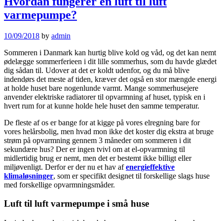
Hvordan fungerer en luft til luft
varmepumpe?
10/09/2018
by
admin
Sommeren i Danmark kan hurtig blive kold og våd, og det kan nemt
ødelægge sommerferieen i dit lille sommerhus, som du havde glædet
dig sådan til. Udover at det er koldt udenfor, og du må blive
indendørs det meste af tiden, kræver det også en stor mængde energi
at holde huset bare nogenlunde varmt. Mange sommerhusejere
anvender elektriske radiatorer til opvarmning af huset, typisk en i
hvert rum for at kunne holde hele huset den samme temperatur.
De fleste af os er bange for at kigge på vores elregning bare for
vores helårsbolig, men hvad mon ikke det koster dig ekstra at bruge
strøm på opvarmning gennem 3 måneder om sommeren i dit
sekundære hus? Der er ingen tvivl om at el-opvarmning til
midlertidig brug er nemt, men det er bestemt ikke billigt eller
miljøvenligt. Derfor er der nu et hav af
energieffektive
klimaløsninger
, som er specifikt designet til forskellige slags huse
med forskellige opvarmningsmåder.
Luft til luft varmepumpe i små huse