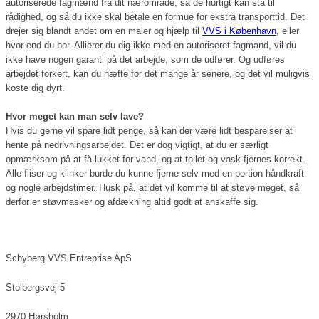
autoriserede fagmænd fra dit nærområde, så de hurtigt kan stå til
rådighed, og så du ikke skal betale en formue for ekstra transporttid. Det
drejer sig blandt andet om en maler og hjælp til
VVS i København
, eller
hvor end du bor. Allierer du dig ikke med en autoriseret fagmand, vil du
ikke have nogen garanti på det arbejde, som de udfører. Og udføres
arbejdet forkert, kan du hæfte for det mange år senere, og det vil muligvis
koste dig dyrt.
Hvor meget kan man selv lave?
Hvis du gerne vil spare lidt penge, så kan der være lidt besparelser at
hente på nedrivningsarbejdet. Det er dog vigtigt, at du er særligt
opmærksom på at få lukket for vand, og at toilet og vask fjernes korrekt.
Alle fliser og klinker burde du kunne fjerne selv med en portion håndkraft
og nogle arbejdstimer. Husk på, at det vil komme til at støve meget, så
derfor er støvmasker og afdækning altid godt at anskaffe sig.
Schyberg VVS Entreprise ApS
Stolbergsvej 5
2970 Hørsholm