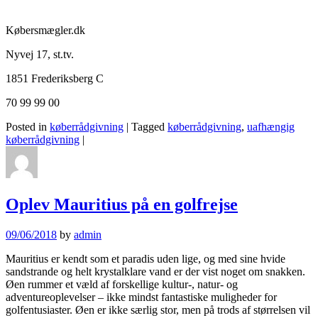
Købersmægler.dk
Nyvej 17, st.tv.
1851 Frederiksberg C
70 99 99 00
Posted in
køberrådgivning
|
Tagged
køberrådgivning
,
uafhængig
køberrådgivning
|
Oplev Mauritius på en golfrejse
09/06/2018
by
admin
Mauritius er kendt som et paradis uden lige, og med sine hvide
sandstrande og helt krystalklare vand er der vist noget om snakken.
Øen rummer et væld af forskellige kultur-, natur- og
adventureoplevelser – ikke mindst fantastiske muligheder for
golfentusiaster. Øen er ikke særlig stor, men på trods af størrelsen vil