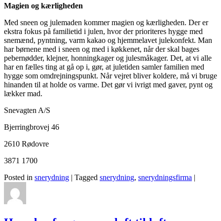
Magien og kærligheden
Med sneen og julemaden kommer magien og kærligheden. Der er
ekstra fokus på familietid i julen, hvor der prioriteres hygge med
snemænd, pyntning, varm kakao og hjemmelavet julekonfekt. Man
har børnene med i sneen og med i køkkenet, når der skal bages
pebernødder, klejner, honningkager og julesmåkager. Det, at vi alle
har en fælles ting at gå op i, gør, at juletiden samler familien med
hygge som omdrejningspunkt. Når vejret bliver koldere, må vi bruge
hinanden til at holde os varme. Det gør vi ivrigt med gaver, pynt og
lækker mad.
Snevagten A/S
Bjerringbrovej 46
2610 Rødovre
3871 1700
Posted in
snerydning
|
Tagged
snerydning
,
snerydningsfirma
|