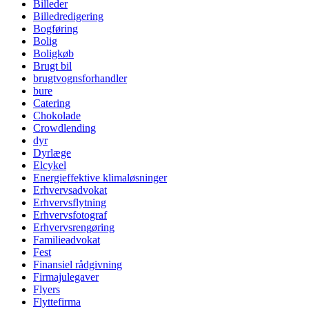
Billeder
Billedredigering
Bogføring
Bolig
Boligkøb
Brugt bil
brugtvognsforhandler
bure
Catering
Chokolade
Crowdlending
dyr
Dyrlæge
Elcykel
Energieffektive klimaløsninger
Erhvervsadvokat
Erhvervsflytning
Erhvervsfotograf
Erhvervsrengøring
Familieadvokat
Fest
Finansiel rådgivning
Firmajulegaver
Flyers
Flyttefirma