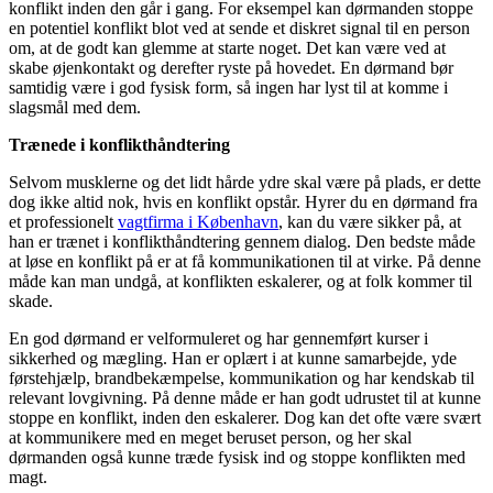
konflikt inden den går i gang. For eksempel kan dørmanden stoppe
en potentiel konflikt blot ved at sende et diskret signal til en person
om, at de godt kan glemme at starte noget. Det kan være ved at
skabe øjenkontakt og derefter ryste på hovedet. En dørmand bør
samtidig være i god fysisk form, så ingen har lyst til at komme i
slagsmål med dem.
Trænede i konflikthåndtering
Selvom musklerne og det lidt hårde ydre skal være på plads, er dette
dog ikke altid nok, hvis en konflikt opstår. Hyrer du en dørmand fra
et professionelt
vagtfirma i København
, kan du være sikker på, at
han er trænet i konflikthåndtering gennem dialog. Den bedste måde
at løse en konflikt på er at få kommunikationen til at virke. På denne
måde kan man undgå, at konflikten eskalerer, og at folk kommer til
skade.
En god dørmand er velformuleret og har gennemført kurser i
sikkerhed og mægling. Han er oplært i at kunne samarbejde, yde
førstehjælp, brandbekæmpelse, kommunikation og har kendskab til
relevant lovgivning. På denne måde er han godt udrustet til at kunne
stoppe en konflikt, inden den eskalerer. Dog kan det ofte være svært
at kommunikere med en meget beruset person, og her skal
dørmanden også kunne træde fysisk ind og stoppe konflikten med
magt.