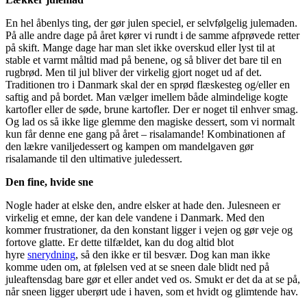
En hel åbenlys ting, der gør julen speciel, er selvfølgelig julemaden.
På alle andre dage på året kører vi rundt i de samme afprøvede retter
på skift. Mange dage har man slet ikke overskud eller lyst til at
stable et varmt måltid mad på benene, og så bliver det bare til en
rugbrød. Men til jul bliver der virkelig gjort noget ud af det.
Traditionen tro i Danmark skal der en sprød flæskesteg og/eller en
saftig and på bordet. Man vælger imellem både almindelige kogte
kartofler eller de søde, brune kartofler. Der er noget til enhver smag.
Og lad os så ikke lige glemme den magiske dessert, som vi normalt
kun får denne ene gang på året – risalamande! Kombinationen af
den lækre vaniljedessert og kampen om mandelgaven gør
risalamande til den ultimative juledessert.
Den fine, hvide sne
Nogle hader at elske den, andre elsker at hade den. Julesneen er
virkelig et emne, der kan dele vandene i Danmark. Med den
kommer frustrationer, da den konstant ligger i vejen og gør veje og
fortove glatte. Er dette tilfældet, kan du dog altid blot
hyre
snerydning
, så den ikke er til besvær. Dog kan man ikke
komme uden om, at følelsen ved at se sneen dale blidt ned på
juleaftensdag bare gør et eller andet ved os. Smukt er det da at se på,
når sneen ligger uberørt ude i haven, som et hvidt og glimtende hav.