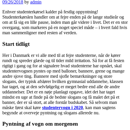
09/26/2018
by
admin
Enhver studenterkørsel kalder på festlig oppyntning!
Studenterkørslen handler om at fejre enden på de lange studieår og
om at få sig en lille pause, inden man går videre i livet. Det er en stor
overgang, som markeres på en noget speciel måde – i hvert fald hvis
man sammenligner med resten af verden.
Start tidligt
Her i Danmark er vi alle med til at fejre studenterne, når de kører
rundt og spreder glæde og til tider mild irritation. Så for at få festen
rigtigt i gang og for at signalere hvad studenterne har opnået, skal
studentervognen pyntes op med balloner, bannere, grene og mange
andre sjove ting. Bannere med sjofle bemærkninger og store
slogans, der typisk afslører hvilken gymnasial uddannelse, klassen
har taget, og at den selvfølgelig er meget bedre end alle de andre
uddannelser. Det er en nøje planlagt opgave, idet det har taget
mindst en uge at finde på de bedste slogans og få malet det på et
banner, der er så stort, at alle forstår budskabet. Så selvom man
måske først skal køre
studentervogn i 2020
, kan man sagtens
begynde at overveje pyntning og slogans allerede nu.
Pyntning af vogn om morgenen