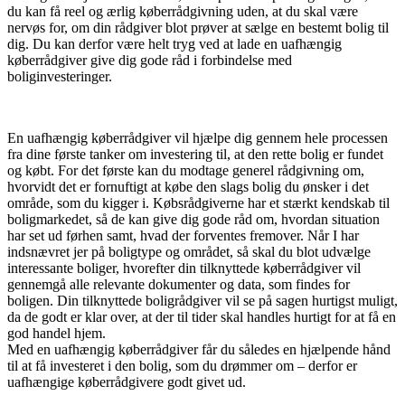
du kan få reel og ærlig køberrådgivning uden, at du skal være
nervøs for, om din rådgiver blot prøver at sælge en bestemt bolig til
dig. Du kan derfor være helt tryg ved at lade en uafhængig
køberrådgiver give dig gode råd i forbindelse med
boliginvesteringer.
En uafhængig køberrådgiver vil hjælpe dig gennem hele processen
fra dine første tanker om investering til, at den rette bolig er fundet
og købt. For det første kan du modtage generel rådgivning om,
hvorvidt det er fornuftigt at købe den slags bolig du ønsker i det
område, som du kigger i. Købsrådgiverne har et stærkt kendskab til
boligmarkedet, så de kan give dig gode råd om, hvordan situation
har set ud førhen samt, hvad der forventes fremover. Når I har
indsnævret jer på boligtype og området, så skal du blot udvælge
interessante boliger, hvorefter din tilknyttede køberrådgiver vil
gennemgå alle relevante dokumenter og data, som findes for
boligen. Din tilknyttede boligrådgiver vil se på sagen hurtigst muligt,
da de godt er klar over, at der til tider skal handles hurtigt for at få en
god handel hjem.
Med en uafhængig køberrådgiver får du således en hjælpende hånd
til at få investeret i den bolig, som du drømmer om – derfor er
uafhængige køberrådgivere godt givet ud.