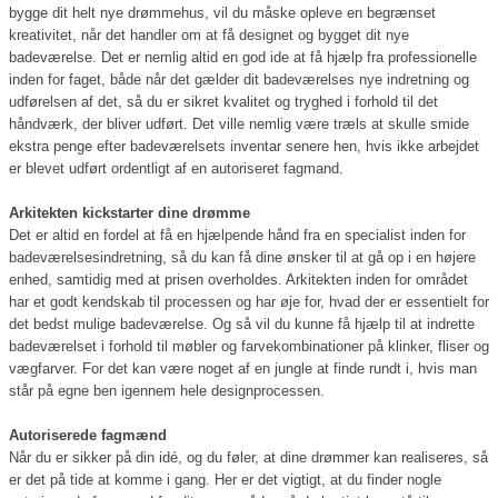
bygge dit helt nye drømmehus, vil du måske opleve en begrænset
kreativitet, når det handler om at få designet og bygget dit nye
badeværelse. Det er nemlig altid en god ide at få hjælp fra professionelle
inden for faget, både når det gælder dit badeværelses nye indretning og
udførelsen af det, så du er sikret kvalitet og tryghed i forhold til det
håndværk, der bliver udført. Det ville nemlig være træls at skulle smide
ekstra penge efter badeværelsets inventar senere hen, hvis ikke arbejdet
er blevet udført ordentligt af en autoriseret fagmand.
Arkitekten kickstarter dine drømme
Det er altid en fordel at få en hjælpende hånd fra en specialist inden for
badeværelsesindretning, så du kan få dine ønsker til at gå op i en højere
enhed, samtidig med at prisen overholdes. Arkitekten inden for området
har et godt kendskab til processen og har øje for, hvad der er essentielt for
det bedst mulige badeværelse. Og så vil du kunne få hjælp til at indrette
badeværelset i forhold til møbler og farvekombinationer på klinker, fliser og
vægfarver. For det kan være noget af en jungle at finde rundt i, hvis man
står på egne ben igennem hele designprocessen.
Autoriserede fagmænd
Når du er sikker på din idé, og du føler, at dine drømmer kan realiseres, så
er det på tide at komme i gang. Her er det vigtigt, at du finder nogle