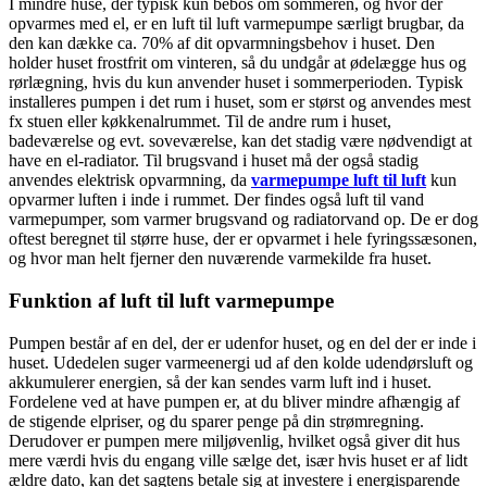
I mindre huse, der typisk kun bebos om sommeren, og hvor der
opvarmes med el, er en luft til luft varmepumpe særligt brugbar, da
den kan dække ca. 70% af dit opvarmningsbehov i huset. Den
holder huset frostfrit om vinteren, så du undgår at ødelægge hus og
rørlægning, hvis du kun anvender huset i sommerperioden. Typisk
installeres pumpen i det rum i huset, som er størst og anvendes mest
fx stuen eller køkkenalrummet. Til de andre rum i huset,
badeværelse og evt. soveværelse, kan det stadig være nødvendigt at
have en el-radiator. Til brugsvand i huset må der også stadig
anvendes elektrisk opvarmning, da
varmepumpe luft til luft
kun
opvarmer luften i inde i rummet. Der findes også luft til vand
varmepumper, som varmer brugsvand og radiatorvand op. De er dog
oftest beregnet til større huse, der er opvarmet i hele fyringssæsonen,
og hvor man helt fjerner den nuværende varmekilde fra huset.
Funktion af luft til luft varmepumpe
Pumpen består af en del, der er udenfor huset, og en del der er inde i
huset. Udedelen suger varmeenergi ud af den kolde udendørsluft og
akkumulerer energien, så der kan sendes varm luft ind i huset.
Fordelene ved at have pumpen er, at du bliver mindre afhængig af
de stigende elpriser, og du sparer penge på din strømregning.
Derudover er pumpen mere miljøvenlig, hvilket også giver dit hus
mere værdi hvis du engang ville sælge det, især hvis huset er af lidt
ældre dato, kan det sagtens betale sig at investere i energisparende