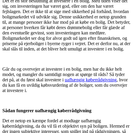
Det er en stor beslutning at investere i en bolig. Med tiden viser det
sig, om investeringen har været god, eller om den har været
fejlslagen. Det er ikke til at sige med sikkerhed på forhånd, hvordan
boligmarkedet vil udvikle sig. Denne usikkerhed er netop grunden
til, at mange personer ikke har mod på at købe en bolig. Det betyder,
at personer hverken får købt deres drømmebolig eller får glæde af
den eventuelle gevinst, som investeringen kan medføre.
Boligmarkedet ser dog for alvor godt ud igen efter finanskrisen, og
priserne på ejerboliger i byerne ryger i vejret. Det er derfor nu, at der
skal slås til inden, at det bliver helt umuligt at investere i en bolig.
Går du og overvejer at investere i en bolig, men har du ikke helt
modet, og mangler du samtidigt nogen at spørge til råds? Så tyder
det på, at du først skal investere i
uafhængig køberrådgivning
, hvor
du kan få en uvildig købsvurdering af de boliger, som du overvejer
at investere i.
Sådan fungerer uafhængig køberrådgivning
Det er netop en kæmpe fordel at modtage uafhængig
køberrådgivning, da du vil få et objektivt syn på boligen. Hermed er
der ingen subjektive interesser, som spiller ind på rådgivningen, så