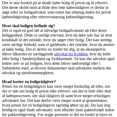
Der er stor forskel på at skulle købe bolig til privat og til erhverv.
Det første skridt mod at finde den rette køberrådgiver er derfor at
søge efter en boligadvokat, som enten har erfaring inden for privat
køberrådgivning eller erhvervsmæssig køberrådgivning.
Hvor skal boligen befinde sig?
Det er også en god idé at udvælge boligadvokater alt efter deres
beliggenhed. Dette er særligt relevant, hvis du ikke selv har så stort
kendskab til det område, hvor du søger efter bolig. Der kan nemlig
være særlige forhold, som er gældende i det område, hvor du ønsker
at købe bolig. Det er derfor en fordel for dig, at du eksempelvis
bliver tilknyttet en nærliggende
advokat fra Kolding
, hvis du leder
efter bolig i Sønderjylland og Syddanmark. Så kan din advokat også
lettere selv se på boligen, hvis dette bliver nødvendigt eller i
forbindelse med, at diverse dokumenter skal udveksles mellem din
advokat og ejendomsmægleren.
Hvad koster en boligrådgiver?
Prisen for en boligrådgiver kan være meget forskellig alt efter, om
der er tale om bolig til privat eller erhverv, om det er hele eller dele
af købsprocessen, der skal rådgives til samt hvor meget erfaringen
advokaten har. Det kan derfor være meget svært at gennemskue,
hvad prisen for en boligrådgiver egentlig løber op på. Du kan dog
heldigvis også finde advokater, som tilbyder faste pakkeforløb inden
for pakkerådgivning. For nogle personer er det en fordel at have en