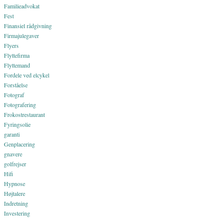
Familieadvokat
Fest
Finansiel rådgivning
Firmajulegaver
Flyers
Flyttefirma
Flyttemand
Fordele ved elcykel
Forståelse
Fotograf
Fotografering
Frokostrestaurant
Fyringsolie
garanti
Genplacering
gnavere
golfrejser
Hifi
Hypnose
Højtalere
Indretning
Investering