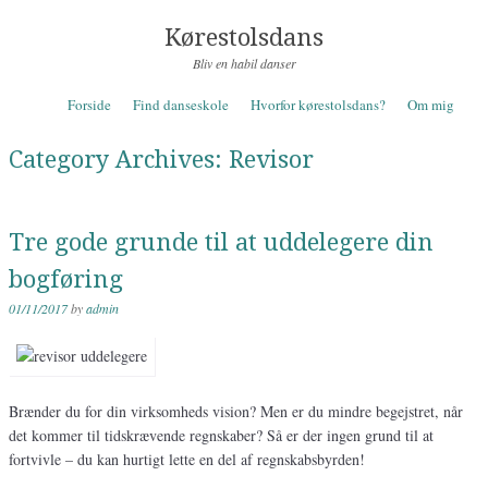
Kørestolsdans
Bliv en habil danser
Skip to content
Forside
Find danseskole
Hvorfor kørestolsdans?
Om mig
Menu
Category Archives:
Revisor
Tre gode grunde til at uddelegere din
bogføring
01/11/2017
by
admin
Brænder du for din virksomheds vision? Men er du mindre begejstret, når
det kommer til tidskrævende regnskaber? Så er der ingen grund til at
fortvivle – du kan hurtigt lette en del af regnskabsbyrden!