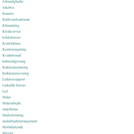
Jobmuligheder
Jukebox
Kamera
Kildevandsautomat
Klimaanlæg
Kloakservice
kokkekursus
Kontorklima
Kontorrengøring
Kvalitetsmad
køberrådgivning
Køkkenmontering
Køkkenrenovering
Ledelsesrapport
LinkedIn kursus
Lyd
Maler
Malerarbejde
malerfirma
Markedsføring
medarbejderarrangement
Mobildiskotek
Mægler