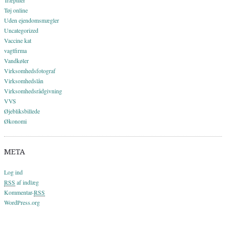
Tøj online
Uden ejendomsmægler
Uncategorized
Vaccine kat
vagtfirma
Vandkøler
Virksomhedsfotograf
Virksomhedslån
Virksomhedsrådgivning
VVS
Øjebliksbillede
Økonomi
META
Log ind
RSS
af indlæg
Kommentar-
RSS
WordPress.org