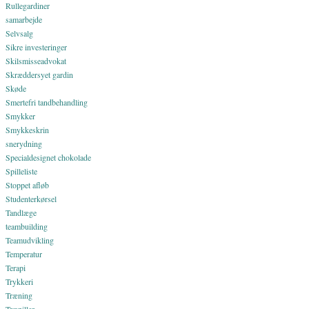
Rullegardiner
samarbejde
Selvsalg
Sikre investeringer
Skilsmisseadvokat
Skræddersyet gardin
Skøde
Smertefri tandbehandling
Smykker
Smykkeskrin
snerydning
Specialdesignet chokolade
Spilleliste
Stoppet afløb
Studenterkørsel
Tandlæge
teambuilding
Teamudvikling
Temperatur
Terapi
Trykkeri
Træning
Træpiller