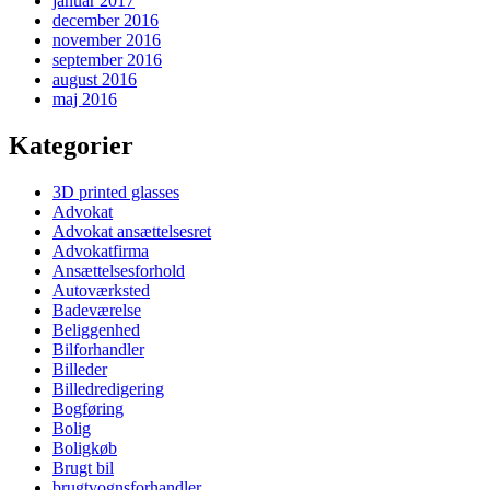
januar 2017
december 2016
november 2016
september 2016
august 2016
maj 2016
Kategorier
3D printed glasses
Advokat
Advokat ansættelsesret
Advokatfirma
Ansættelsesforhold
Autoværksted
Badeværelse
Beliggenhed
Bilforhandler
Billeder
Billedredigering
Bogføring
Bolig
Boligkøb
Brugt bil
brugtvognsforhandler