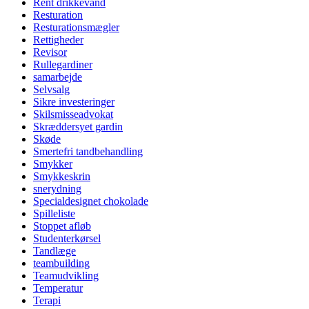
Rent drikkevand
Resturation
Resturationsmægler
Rettigheder
Revisor
Rullegardiner
samarbejde
Selvsalg
Sikre investeringer
Skilsmisseadvokat
Skræddersyet gardin
Skøde
Smertefri tandbehandling
Smykker
Smykkeskrin
snerydning
Specialdesignet chokolade
Spilleliste
Stoppet afløb
Studenterkørsel
Tandlæge
teambuilding
Teamudvikling
Temperatur
Terapi