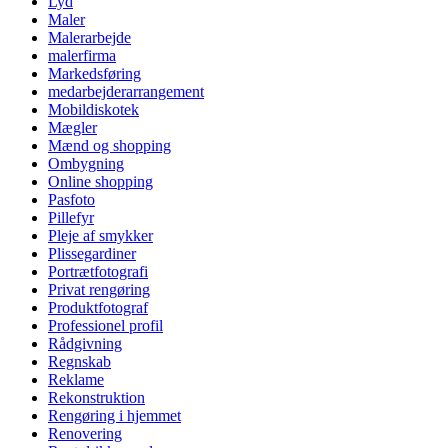
Lyd
Maler
Malerarbejde
malerfirma
Markedsføring
medarbejderarrangement
Mobildiskotek
Mægler
Mænd og shopping
Ombygning
Online shopping
Pasfoto
Pillefyr
Pleje af smykker
Plissegardiner
Portrætfotografi
Privat rengøring
Produktfotograf
Professionel profil
Rådgivning
Regnskab
Reklame
Rekonstruktion
Rengøring i hjemmet
Renovering