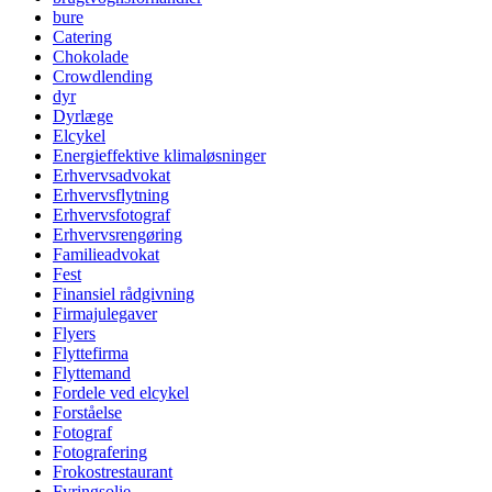
bure
Catering
Chokolade
Crowdlending
dyr
Dyrlæge
Elcykel
Energieffektive klimaløsninger
Erhvervsadvokat
Erhvervsflytning
Erhvervsfotograf
Erhvervsrengøring
Familieadvokat
Fest
Finansiel rådgivning
Firmajulegaver
Flyers
Flyttefirma
Flyttemand
Fordele ved elcykel
Forståelse
Fotograf
Fotografering
Frokostrestaurant
Fyringsolie