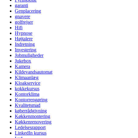
garanti
Genplacering
gnavere
golfrejser
Hifi
Hypnose
Højtalere
Indretning
Investering
Jobmuligheder
Jukebox
Kamera
Kildevandsautomat
Klimaanlæg
Kloakservice
kokkekursus
Kontorklima
Kontorrengøring
Kvalitetsmad
køberrådgivning
Køkkenmontering
Køkkenrenovering
Ledelsesrapport
LinkedIn kursus