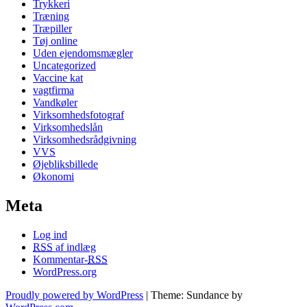
Trykkeri
Træning
Træpiller
Tøj online
Uden ejendomsmægler
Uncategorized
Vaccine kat
vagtfirma
Vandkøler
Virksomhedsfotograf
Virksomhedslån
Virksomhedsrådgivning
VVS
Øjebliksbillede
Økonomi
Meta
Log ind
RSS
af indlæg
Kommentar-
RSS
WordPress.org
Proudly powered by WordPress
|
Theme: Sundance by