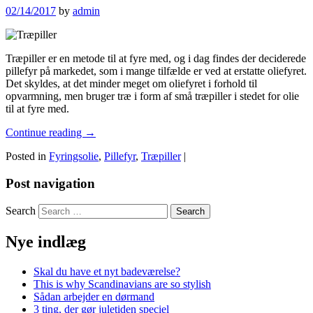
02/14/2017
by
admin
Træpiller er en metode til at fyre med, og i dag findes der deciderede
pillefyr på markedet, som i mange tilfælde er ved at erstatte oliefyret.
Det skyldes, at det minder meget om oliefyret i forhold til
opvarmning, men bruger træ i form af små træpiller i stedet for olie
til at fyre med.
Continue reading
→
Posted in
Fyringsolie
,
Pillefyr
,
Træpiller
|
Post navigation
Search
Nye indlæg
Skal du have et nyt badeværelse?
This is why Scandinavians are so stylish
Sådan arbejder en dørmand
3 ting, der gør juletiden speciel