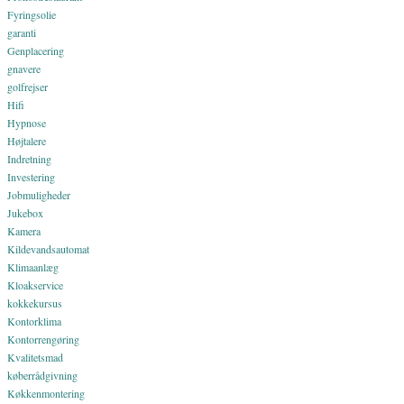
Fyringsolie
garanti
Genplacering
gnavere
golfrejser
Hifi
Hypnose
Højtalere
Indretning
Investering
Jobmuligheder
Jukebox
Kamera
Kildevandsautomat
Klimaanlæg
Kloakservice
kokkekursus
Kontorklima
Kontorrengøring
Kvalitetsmad
køberrådgivning
Køkkenmontering