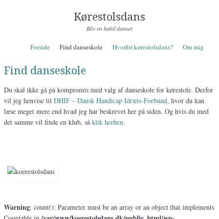
Kørestolsdans
Bliv en habil danser
Skip to content
Forside
Find danseskole
Hvorfor kørestolsdans?
Om mig
Menu
Find danseskole
Du skal ikke gå på kompromis med valg af danseskole for kørestole. Derfor
vil jeg henvise til
DHIF – Dansk Handicap Idræts-Forbund
, hvor du kan
læse meget mere end hvad jeg har beskrevet her på siden. Og hvis du med
det samme vil finde en klub, så
klik herhen
.
Warning
: count(): Parameter must be an array or an object that implements
/var/www/koerestolsdans.dk/public_html/wp-
Countable in