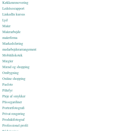
Køkkenrenovering
Ledelsesrapport
LinkedIn kursus
Lyd
Maler
Malerarbejde
malerfirma
Markedsføring
medarbejderarrangement
Mobildiskotek
Mægler
Mænd og shopping
Ombygning
Online shopping
Pasfoto
Pillefyr
Pleje af smykker
Plissegardiner
Portrætfotografi
Privat rengøring
Produktfotograf
Professionel profil
Rådgivning