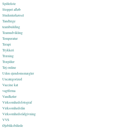
Spilleliste
Stoppet afløb
Studenterkørsel
Tandlæge
teambuilding
Teamudvikling
Temperatur
Terapi
Trykkeri
Træning
Træpiller
Tøj online
Uden ejendomsmægler
Uncategorized
Vaccine kat
vagtfirma
Vandkøler
Virksomhedsfotograf
Virksomhedslån
Virksomhedsrådgivning
VVS
Øjebliksbillede