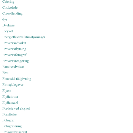
Catering
Chokolade
Crowdlending
dyr
Dyrlæge
Elcykel
Energieffektive klimaløsninger
Erhvervsadvokat
Erhvervsflytning
Erhvervsfotograf
Erhvervsrengøring
Familieadvokat
Fest
Finansiel rådgivning
Firmajulegaver
Flyers
Flyttefirma
Flyttemand
Fordele ved elcykel
Forståelse
Fotograf
Fotografering
Frokostrestaurant