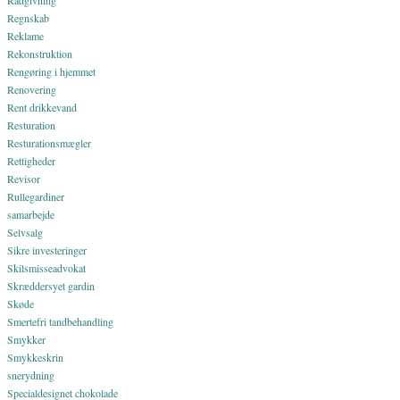
Regnskab
Reklame
Rekonstruktion
Rengøring i hjemmet
Renovering
Rent drikkevand
Resturation
Resturationsmægler
Rettigheder
Revisor
Rullegardiner
samarbejde
Selvsalg
Sikre investeringer
Skilsmisseadvokat
Skræddersyet gardin
Skøde
Smertefri tandbehandling
Smykker
Smykkeskrin
snerydning
Specialdesignet chokolade