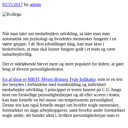
02/15/2017
by
admin
Når man taler om medarbejders udvikling, så taler man man
automatisk om psykologi og hvorledes mennesker fungerer i en
større gruppe. I de flest jobstillinger idag, kan man læse i
beskrivelsen, at man skal kunne fungere godt i et team og være
samarbejdsvillig.
Det er sideløbende blevet mere og mere populært for ledere, at gøre
brug af diverse personlighedsstest.
En af disse er MBTI, Myers-Briggss Type Indikator,
som er en test
der benyttes i forbindelse med teambuilding og individuel
medarbejder udvikling. I princippet er testen baseret på C.G Jungs
teori om forskellige personlighedstyper og alt efter scoren i testen,
kan man fortælle en hel masse om testpersonens personlighed.
Denne test kan også fortælle meget om hvorfor nogle mennesker,
foretrækker en slags arbejdsopgaver, samt hvorfor andre foretrækker
nogle andre, det bunder altså i, hvilken personlighedstype man er.