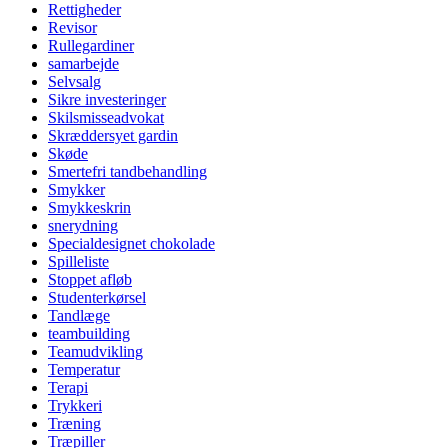
Rettigheder
Revisor
Rullegardiner
samarbejde
Selvsalg
Sikre investeringer
Skilsmisseadvokat
Skræddersyet gardin
Skøde
Smertefri tandbehandling
Smykker
Smykkeskrin
snerydning
Specialdesignet chokolade
Spilleliste
Stoppet afløb
Studenterkørsel
Tandlæge
teambuilding
Teamudvikling
Temperatur
Terapi
Trykkeri
Træning
Træpiller