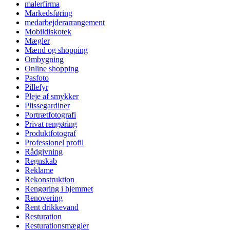
malerfirma
Markedsføring
medarbejderarrangement
Mobildiskotek
Mægler
Mænd og shopping
Ombygning
Online shopping
Pasfoto
Pillefyr
Pleje af smykker
Plissegardiner
Portrætfotografi
Privat rengøring
Produktfotograf
Professionel profil
Rådgivning
Regnskab
Reklame
Rekonstruktion
Rengøring i hjemmet
Renovering
Rent drikkevand
Resturation
Resturationsmægler