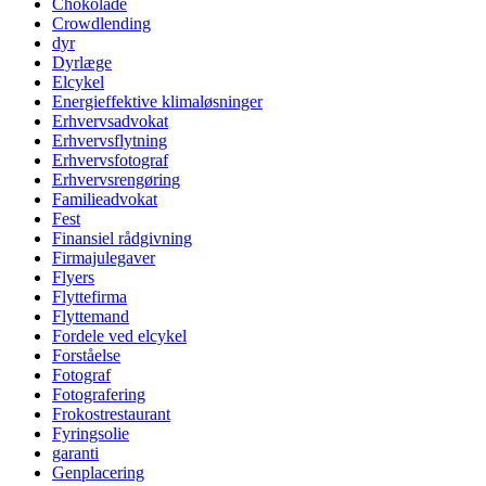
Chokolade
Crowdlending
dyr
Dyrlæge
Elcykel
Energieffektive klimaløsninger
Erhvervsadvokat
Erhvervsflytning
Erhvervsfotograf
Erhvervsrengøring
Familieadvokat
Fest
Finansiel rådgivning
Firmajulegaver
Flyers
Flyttefirma
Flyttemand
Fordele ved elcykel
Forståelse
Fotograf
Fotografering
Frokostrestaurant
Fyringsolie
garanti
Genplacering