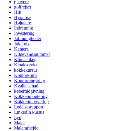
gnavere
golfrejser
Hifi
Hypnose
Højtalere
Indretning
Investering
Jobmuligheder
Jukebox
Kamera
Kildevandsautomat
Klimaanlæg
Kloakservice
kokkekursus
Kontorklima
Kontorrengøring
Kvalitetsmad
køberrådgivning
Køkkenmontering
Køkkenrenovering
Ledelsesrapport
LinkedIn kursus
Lyd
Maler
Malerarbejde