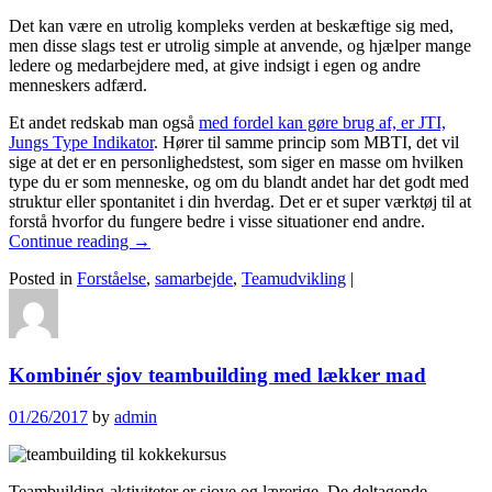
Det kan være en utrolig kompleks verden at beskæftige sig med,
men disse slags test er utrolig simple at anvende, og hjælper mange
ledere og medarbejdere med, at give indsigt i egen og andre
menneskers adfærd.
Et andet redskab man også
med fordel kan gøre brug af, er JTI,
Jungs Type Indikator
. Hører til samme princip som MBTI, det vil
sige at det er en personlighedstest, som siger en masse om hvilken
type du er som menneske, og om du blandt andet har det godt med
struktur eller spontanitet i din hverdag. Det er et super værktøj til at
forstå hvorfor du fungere bedre i visse situationer end andre.
Continue reading
→
Posted in
Forståelse
,
samarbejde
,
Teamudvikling
|
Kombinér sjov teambuilding med lækker mad
01/26/2017
by
admin
Teambuilding-aktiviteter er sjove og lærerige. De deltagende