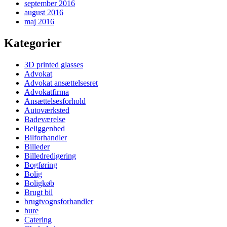
september 2016
august 2016
maj 2016
Kategorier
3D printed glasses
Advokat
Advokat ansættelsesret
Advokatfirma
Ansættelsesforhold
Autoværksted
Badeværelse
Beliggenhed
Bilforhandler
Billeder
Billedredigering
Bogføring
Bolig
Boligkøb
Brugt bil
brugtvognsforhandler
bure
Catering