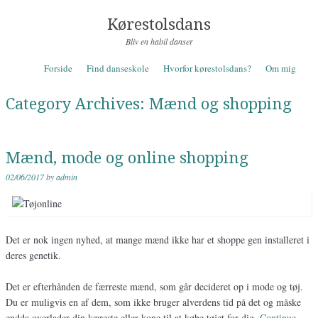
Kørestolsdans
Bliv en habil danser
Skip to content
Forside
Find danseskole
Hvorfor kørestolsdans?
Om mig
Menu
Category Archives:
Mænd og shopping
Mænd, mode og online shopping
02/06/2017
by
admin
Det er nok ingen nyhed, at mange mænd ikke har et shoppe gen installeret i
deres genetik.
Det er efterhånden de færreste mænd, som går decideret op i mode og tøj.
Du er muligvis en af dem, som ikke bruger alverdens tid på det og måske
endda overlader din kæreste eller kone til at købe tøjet for dig.
Continue