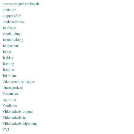
Specialdesignet chokolade
Spilleliste
Stoppet afløb
Studenterkørsel
Tandlæge
teambuilding
Teamudvikling
Temperatur
Terapi
Trykkeri
Træning
Træpiller
Tøj online
Uden ejendomsmægler
Uncategorized
Vaccine kat
vagtfirma
Vandkøler
Virksomhedsfotograf
Virksomhedslån
Virksomhedsrådgivning
VVS