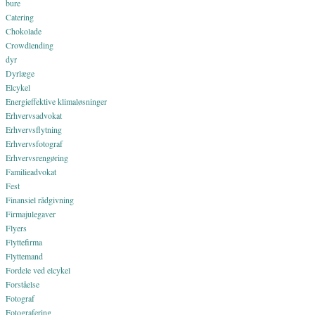
bure
Catering
Chokolade
Crowdlending
dyr
Dyrlæge
Elcykel
Energieffektive klimaløsninger
Erhvervsadvokat
Erhvervsflytning
Erhvervsfotograf
Erhvervsrengøring
Familieadvokat
Fest
Finansiel rådgivning
Firmajulegaver
Flyers
Flyttefirma
Flyttemand
Fordele ved elcykel
Forståelse
Fotograf
Fotografering