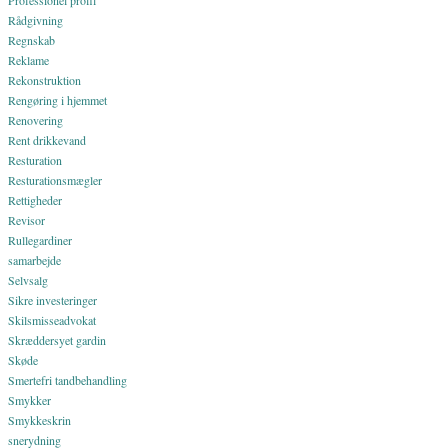
Professionel profil
Rådgivning
Regnskab
Reklame
Rekonstruktion
Rengøring i hjemmet
Renovering
Rent drikkevand
Resturation
Resturationsmægler
Rettigheder
Revisor
Rullegardiner
samarbejde
Selvsalg
Sikre investeringer
Skilsmisseadvokat
Skræddersyet gardin
Skøde
Smertefri tandbehandling
Smykker
Smykkeskrin
snerydning