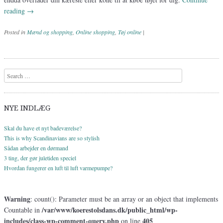
reading
→
Posted in
Mænd og shopping
,
Online shopping
,
Tøj online
|
Post navigation
Search
NYE INDLÆG
Skal du have et nyt badeværelse?
This is why Scandinavians are so stylish
Sådan arbejder en dørmand
3 ting, der gør juletiden speciel
Hvordan fungerer en luft til luft varmepumpe?
Warning
: count(): Parameter must be an array or an object that implements
/var/www/koerestolsdans.dk/public_html/wp-
Countable in
includes/class-wp-comment-query.php
405
on line