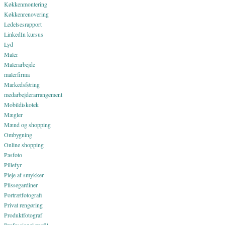
Køkkenmontering
Køkkenrenovering
Ledelsesrapport
LinkedIn kursus
Lyd
Maler
Malerarbejde
malerfirma
Markedsføring
medarbejderarrangement
Mobildiskotek
Mægler
Mænd og shopping
Ombygning
Online shopping
Pasfoto
Pillefyr
Pleje af smykker
Plissegardiner
Portrætfotografi
Privat rengøring
Produktfotograf