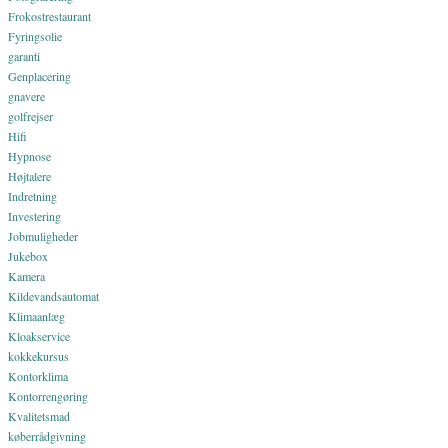
Frokostrestaurant
Fyringsolie
garanti
Genplacering
gnavere
golfrejser
Hifi
Hypnose
Højtalere
Indretning
Investering
Jobmuligheder
Jukebox
Kamera
Kildevandsautomat
Klimaanlæg
Kloakservice
kokkekursus
Kontorklima
Kontorrengøring
Kvalitetsmad
køberrådgivning